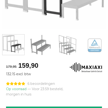
Oorspronkelijke
Huidige
159,90
179,95
prijs
prijs
132.15 excl. btw
was:
is:
€179,95.
€159,90.
6 beoordelingen
Op voorraad
— Voor 23:59 besteld,
morgen in huis