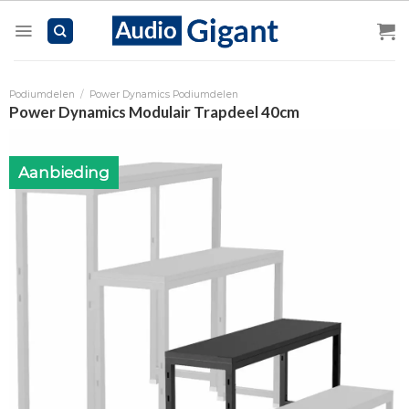
Skip
to
content
Podiumdelen
/
Power Dynamics Podiumdelen
Power Dynamics Modulair Trapdeel 40cm
Aanbieding