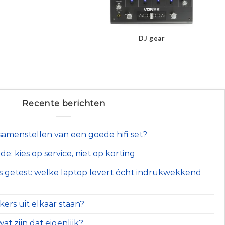
DJ gear
Recente berichten
t samenstellen van een goede hifi set?
e: kies op service, niet op korting
s getest: welke laptop levert écht indrukwekkend
ers uit elkaar staan?
at zijn dat eigenlijk?