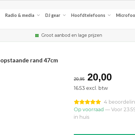
Radio & media
DJ gear
Hoofdtelefoons
Microfo
Groot aanbod en lage prijzen
 opstaande rand 47cm
Oorspron
Huid
20,00
20,95
prijs
prijs
16.53 excl. btw
was:
is:
4 beoordeli
€20,95.
€20,
Op voorraad
— Voor 23:5
in huis