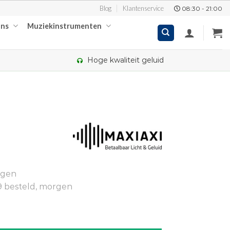
Blog
Klantenservice
08:30 - 21:00
ons
Muziekinstrumenten
Hoge kwaliteit geluid
kelijke
ige
ngen
00.
9 besteld, morgen