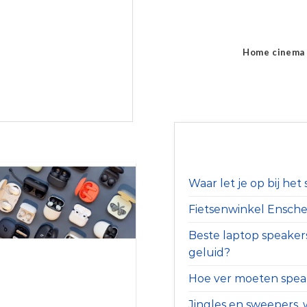
Home cinema
Waar let je op bij he
Fietsenwinkel Ensched
Beste laptop speaker
geluid?
Hoe ver moeten speak
Jingles en sweepers, w