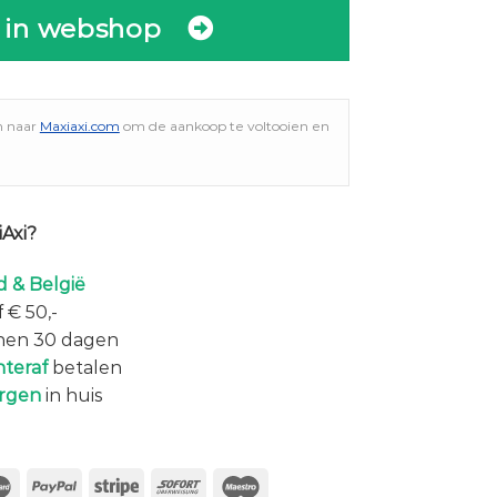
 in webshop
n naar
Maxiaxi.com
om de aankoop te voltooien en
Axi?
 & België
 € 50,-
nen 30 dagen
hteraf
betalen
rgen
in huis