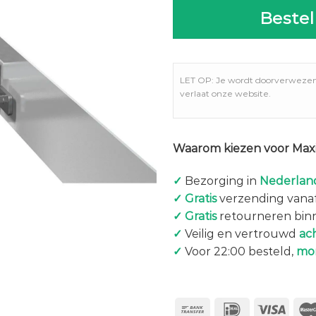
Bestel
LET OP: Je wordt doorverweze
verlaat onze website.
Waarom kiezen voor Maxi
✓
Bezorging in
Nederland
✓
Gratis
verzending vanaf
✓
Gratis
retourneren bin
✓
Veilig en vertrouwd
ac
✓
Voor 22:00 besteld,
mo