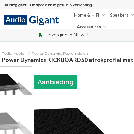
Skip
Audiogigant - Dé specialist in geluid & verlichting
to
Home & HiFi
Speakers
content
Accessoires
Bezorging in NL & BE
Podiumdelen
/
Power Dynamics Podiumdelen
Power Dynamics KICKBOARD50 afrokprofiel met
Aanbieding