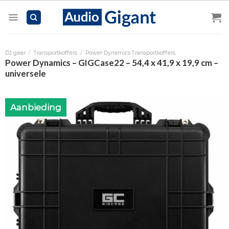
Skip
to
content
DJ gear
/
Transportkoffers
/
Power Dynamics Transportkoffers
Power Dynamics – GIGCase22 – 54,4 x 41,9 x 19,9 cm –
universele
Aanbieding