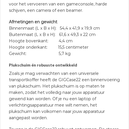
voor het vervoeren van een gameconsole, harde
schijven, een camera of een beamer.
Afmetingen en gewicht
Binnenmaat (L x B x H): 54,4 x 41,9 x 19,9 cm
Buitenmaat (L x B x H): 61,6 x 49,3 x 22 cm
Hoogte bovenkant: 4,4 cm
Hoogte onderkant: 15,5 centimeter
Gewicht: 5,7 kg
Plukschuim én robuuste ontwikkeld
Zoals je mag verwachten van een universele
transportkoffer heeft de GIGCase22 een binnenvoering
van plukschuim. Het plukschuim is op maten te
maken, zodat het volledig naar jouw apparatuur
gewend kan worden. Of je nu een laptop of
verlichtingsapparatuur mee wilt nemen, het
plukschuim kan volkomen naar jouw apparatuur
aangepast worden.