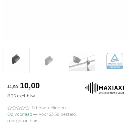
Oorspronkelijke
Huidige
10,00
11,50
prijs
prijs
8.26 excl. btw
was:
is:
€11,50.
€10,00.
0 beoordelingen
Op voorraad
— Voor 23:59 besteld,
morgen in huis