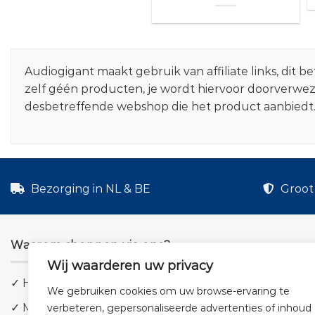
Audiogigant maakt gebruik van affiliate links, dit
zelf géén producten, je wordt hiervoor doorverwe
desbetreffende webshop die het product aanbiedt
Bezorging in NL & BE
Groot 
Waarom shoppen via ons?
Wij waarderen uw privacy
✓ Hoge kwaliteit geluid
We gebruiken cookies om uw browse-ervaring te
✓ Meer dan 5.000 producten
verbeteren, gepersonaliseerde advertenties of inhoud