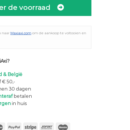
er de voorraad
n naar
Maxiaxi.com
om de aankoop te voltooien en
Axi?
 & België
 € 50,-
nen 30 dagen
hteraf
betalen
rgen
in huis