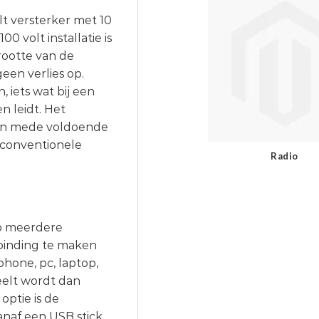
olt versterker met 10
00 volt installatie is
rootte van de
een verlies op.
 iets wat bij een
n leidt. Het
dan mede voldoende
n conventionele
Radio
op meerdere
rbinding te maken
hone, pc, laptop,
eelt wordt dan
optie is de
naf een USB stick