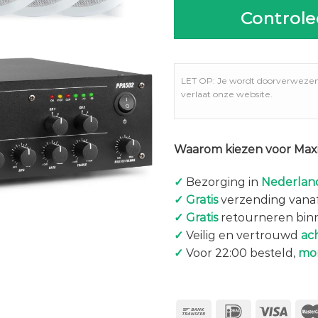
Controle
LET OP: Je wordt doorverweze
verlaat onze website.
Waarom kiezen voor Maxi
✓
Bezorging in
Nederland
✓
Gratis
verzending vanaf
✓
Gratis
retourneren bin
✓
Veilig en vertrouwd
ac
✓
Voor 22:00 besteld,
mo