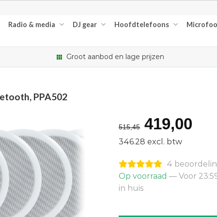
Radio & media
DJ gear
Hoofdtelefoons
Microfo
Groot aanbod en lage prijzen
uetooth, PPA502
Oorspron
Hu
419,00
515,45
prijs
pri
346.28 excl. btw
was:
is:
4 beoordeli
€515,45.
€41
Op voorraad
— Voor 23:5
in huis