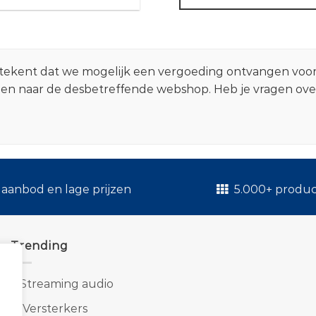
 betekent dat we mogelijk een vergoeding ontvangen voo
zen naar de desbetreffende webshop. Heb je vragen ov
.
aanbod en lage prijzen
5.000+ produ
Trending
1.
Streaming audio
2.
Versterkers