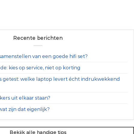
Recente berichten
t samenstellen van een goede hifi set?
e: kies op service, niet op korting
s getest: welke laptop levert écht indrukwekkend
ers uit elkaar staan?
at zijn dat eigenlijk?
Bekijk alle handige tips