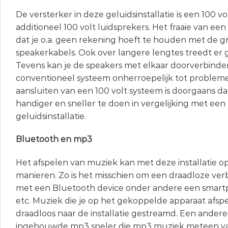
De versterker in deze geluidsinstallatie is een 100 v
additioneel 100 volt luidsprekers. Het fraaie van een 1
dat je o.a. geen rekening hoeft te houden met de g
speakerkabels. Ook over langere lengtes treedt er g
Tevens kan je de speakers met elkaar doorverbinden,
conventioneel systeem onherroepelijk tot probleme
aansluiten van een 100 volt systeem is doorgaans 
handiger en sneller te doen in vergelijking met ee
geluidsinstallatie.
Bluetooth en mp3
Het afspelen van muziek kan met deze installatie 
manieren. Zo is het misschien om een draadloze ve
met een Bluetooth device onder andere een smartp
etc. Muziek die je op het gekoppelde apparaat afsp
draadloos naar de installatie gestreamd. Een andere 
ingebouwde mp3 speler die mp3 muziek meteen va