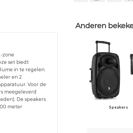
Anderen bekeke
2-zone
eze set biedt
lume in te regelen.
peler en 2
apparatuur. Voor de
rs meegeleverd
heden). De speakers
100 meter
Speakers