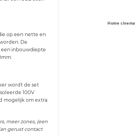
Home cinema
die op een nette en
 worden. De
n een inbouwdiepte
50mm.
ker wordt de set
ïsoleerde 100V
d mogelijk om extra
rs, meer zones, (een
an gerust contact