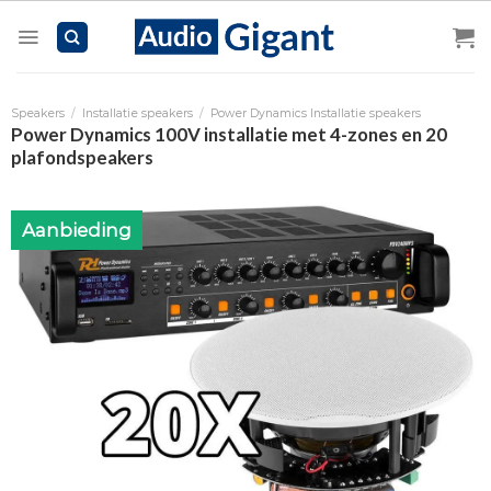
Skip
to
content
Speakers
/
Installatie speakers
/
Power Dynamics Installatie speakers
Power Dynamics 100V installatie met 4-zones en 20
plafondspeakers
Aanbieding