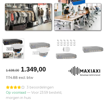
Oorspronkelijke
Huidige
1.349,00
1.638,00
prijs
prijs
1114.88 excl. btw
was:
is:
€1.638,00.
€1.349,00.
3 beoordelingen
Op voorraad
— Voor 23:59 besteld,
morgen in huis