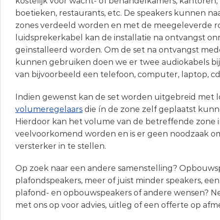
kostelijk voor wacht- of behandelkamers, kantoren, 
boetieken, restaurants, etc. De speakers kunnen na
zones verdeeld worden en met de meegeleverde ro
luidsprekerkabel kan de installatie na ontvangst on
geïnstalleerd worden. Om de set na ontvangst mede
kunnen gebruiken doen we er twee audiokabels bij 
van bijvoorbeeld een telefoon, computer, laptop, cd 
Indien gewenst kan de set worden uitgebreid met lo
volumeregelaars
die ín de zone zelf geplaatst kun
Hierdoor kan het volume van de betreffende zone i
veelvoorkomend worden en is er geen noodzaak om
versterker in te stellen.
Op zoek naar een andere samenstelling? Opbouwspe
plafondspeakers, meer of juist minder speakers, ee
plafond- en opbouwspeakers of andere wensen? 
met ons op voor advies, uitleg of een offerte op afm