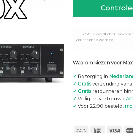
Controle
LET OP: Je wordt doorverweze
verlaat onze website.
Waarom kiezen voor Maxi
✓
Bezorging in
Nederland
✓
Gratis
verzending vanaf
✓
Gratis
retourneren bin
✓
Veilig en vertrouwd
ac
✓
Voor 22:00 besteld,
mo