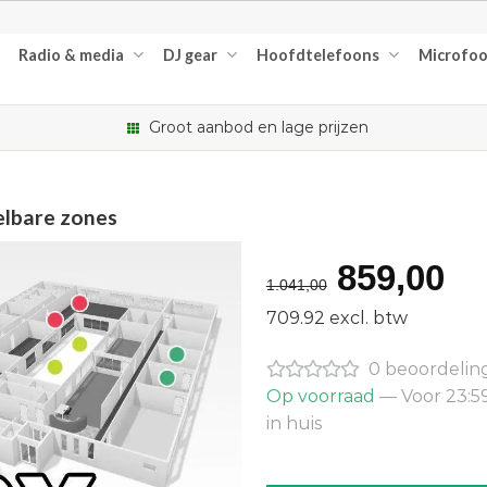
Radio & media
DJ gear
Hoofdtelefoons
Microfo
Groot aanbod en lage prijzen
elbare zones
Oorspro
Hu
859,00
1.041,00
prijs
pr
709.92 excl. btw
was:
is:
0 beoordelin
€1.041,0
€8
Op voorraad
— Voor 23:5
in huis