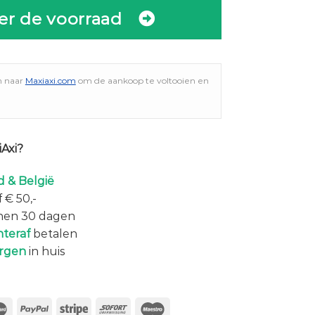
er de voorraad
n naar
Maxiaxi.com
om de aankoop te voltooien en
Axi?
 & België
 € 50,-
nen 30 dagen
hteraf
betalen
rgen
in huis