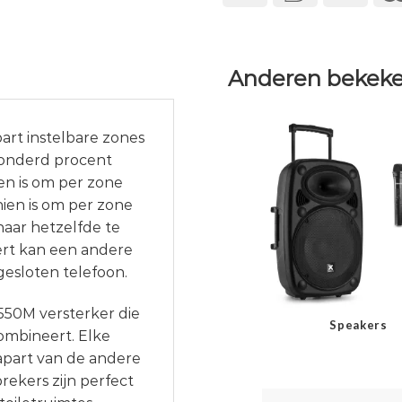
Anderen bekeke
rt instelbare zones
honderd procent
ien is om per zone
hien is om per zone
naar hetzelfde te
tert kan een andere
gesloten telefoon.
550M versterker die
Speakers
combineert. Elke
apart van de andere
ekers zijn perfect