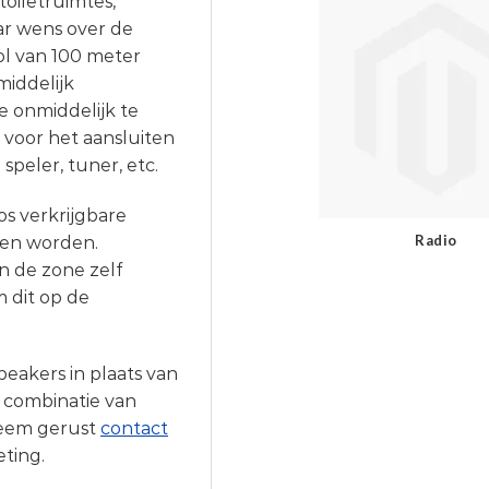
toiletruimtes,
ar wens over de
l van 100 meter
middelijk
 onmiddelijk te
voor het aansluiten
speler, tuner, etc.
s verkrijgbare
Radio
nen worden.
n de zone zelf
 dit op de
akers in plaats van
n combinatie van
Neem gerust
contact
eting.