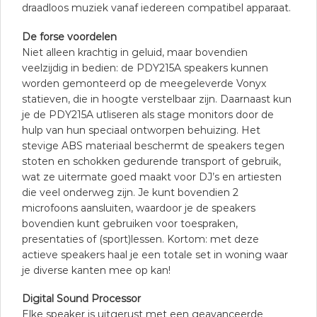
draadloos muziek vanaf iedereen compatibel apparaat.
De forse voordelen
Niet alleen krachtig in geluid, maar bovendien
veelzijdig in bedien: de PDY215A speakers kunnen
worden gemonteerd op de meegeleverde Vonyx
statieven, die in hoogte verstelbaar zijn. Daarnaast kun
je de PDY215A utliseren als stage monitors door de
hulp van hun speciaal ontworpen behuizing. Het
stevige ABS materiaal beschermt de speakers tegen
stoten en schokken gedurende transport of gebruik,
wat ze uitermate goed maakt voor DJ’s en artiesten
die veel onderweg zijn. Je kunt bovendien 2
microfoons aansluiten, waardoor je de speakers
bovendien kunt gebruiken voor toespraken,
presentaties of (sport)lessen. Kortom: met deze
actieve speakers haal je een totale set in woning waar
je diverse kanten mee op kan!
Digital Sound Processor
Elke speaker is uitgerust met een geavanceerde