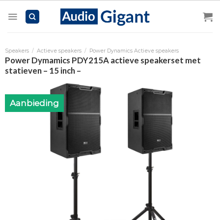
Skip
to
content
Speakers
/
Actieve speakers
/
Power Dynamics Actieve speakers
Power Dymamics PDY215A actieve speakerset met
statieven – 15 inch –
Aanbieding