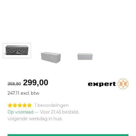
Oorspronkelijke
Huidige
299,00
358,80
prijs
prijs
247.11 excl. btw
was:
is:
€358,80.
€299,00.
1 beoordelingen
Op voorraad
— Voor 21:45 besteld,
volgende werkdag in huis