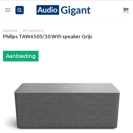
Skip
to
content
Speakers
/
Wifi speakers
Philips TAW6505/10 Wifi speaker Grijs
Aanbieding