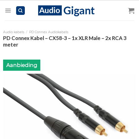
Skip
to
content
Audio kabels
/
PD Connex Audiokabels
PD Connex Kabel – CX58-3 – 1x XLR Male – 2x RCA 3
meter
Aanbieding