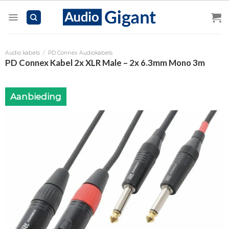
Skip
to
content
Audio kabels
/
PD Connex Audiokabels
PD Connex Kabel 2x XLR Male – 2x 6.3mm Mono 3m
Aanbieding