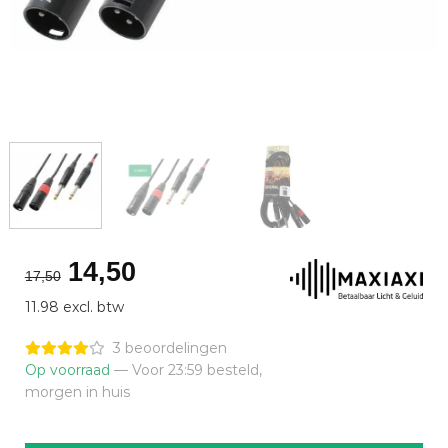
Oorspronkelijke
Huidige
14,50
17,50
prijs
prijs
11.98 excl. btw
was:
is:
€17,50.
€14,50.
3 beoordelingen
Op voorraad
— Voor 23:59 besteld,
morgen in huis