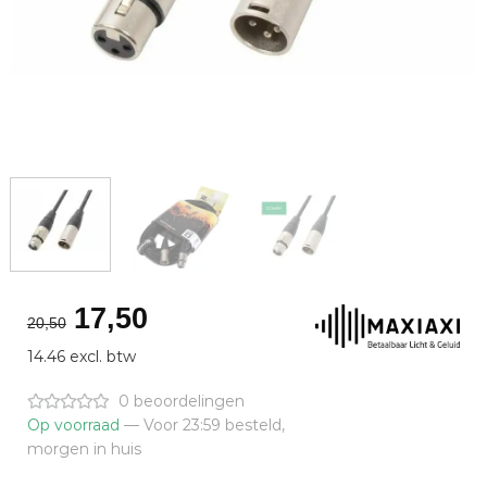
Oorspronkelijke
Huidige
17,50
20,50
prijs
prijs
14.46 excl. btw
was:
is:
€20,50.
€17,50.
0 beoordelingen
Op voorraad
— Voor 23:59 besteld,
morgen in huis