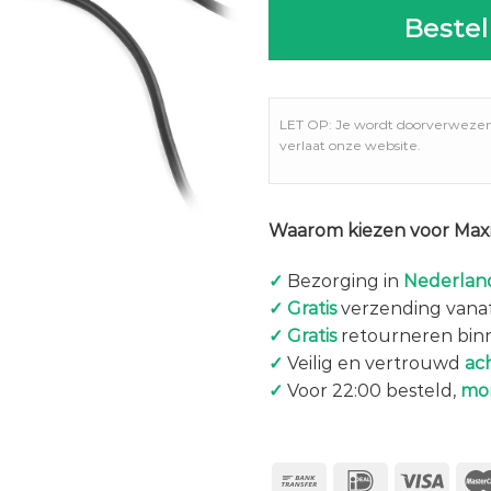
Bestel
LET OP: Je wordt doorverweze
verlaat onze website.
Waarom kiezen voor Maxi
✓
Bezorging in
Nederland
✓
Gratis
verzending vanaf
✓
Gratis
retourneren bin
✓
Veilig en vertrouwd
ac
✓
Voor 22:00 besteld,
mo