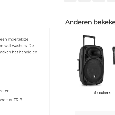
Anderen bekeke
r een moeiteloze
en wall washers. De
maken het handig en
fecten
Speakers
nector TR B