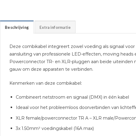
Beschrijving
Extra informatie
Deze combikabel integreert zowel voeding als signaal voo
aansluiting van professionele LED-effecten, moving heads 
Powerconnector TR- en XLR-pluggen aan beide uiteinden 
gauw om deze apparaten te verbinden.
Kenmerken van deze combikabel:
Combineert netstroom en signaal (DMX) in één kabel
Ideaal voor het probleemloos doorverbinden van lichtef
XLR female/powerconnector TR A – XLR male/Powercon
3x 1.50mm² voedingskabel (16A max)