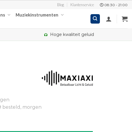
Blog
Klantenservice
08:30 - 21:00
ons
Muziekinstrumenten
Hoge kwaliteit geluid
kelijke
ige
ngen
00.
9 besteld, morgen