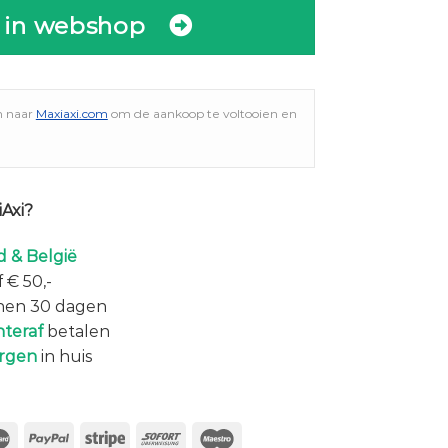
 in webshop
n naar
Maxiaxi.com
om de aankoop te voltooien en
Axi?
 & België
 € 50,-
nen 30 dagen
hteraf
betalen
rgen
in huis