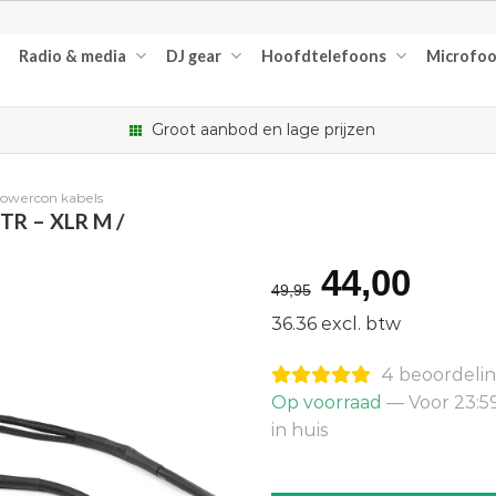
Radio & media
DJ gear
Hoofdtelefoons
Microfo
Groot aanbod en lage prijzen
owercon kabels
TR – XLR M /
Oorspron
Huid
44,00
49,95
prijs
prijs
36.36 excl. btw
was:
is:
4 beoordeli
€49,95.
€44,
Op voorraad
— Voor 23:5
in huis