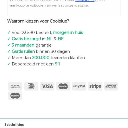
aankoop te voltooien en verlaat onze website.
Waarom kiezen voor Coolblue?
✓
Voor 23:590 besteld,
morgen in huis
✓ Gratis bezorgd
in
NL
&
BE
✓ 3 maanden
garantie
✓ Gratis ruilen
binnen 30 dagen
✓ Meer dan
200.000
tevreden klanten
✓
Beoordeeld met een
9.1
Beschrijving