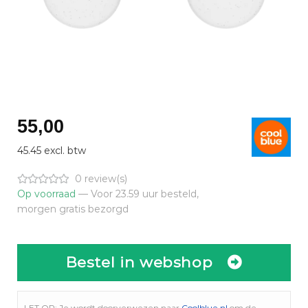
55,00
45.45 excl. btw
0 review(s)
Op voorraad
— Voor 23.59 uur besteld,
morgen gratis bezorgd
Bestel in webshop
LET OP: Je wordt doorverwezen naar
Coolblue.nl
om de