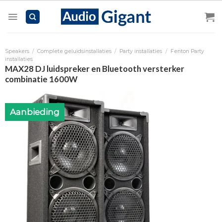
Skip
to
content
Speakers
/
Complete geluidsinstallaties
/
Party installaties
/
Fenton Party
installaties
MAX28 DJ luidspreker en Bluetooth versterker
combinatie 1600W
Aanbieding