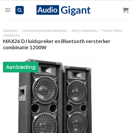
Skip
to
content
Speakers
/
Complete geluidsinstallaties
/
Party installaties
/
Fenton Party
installaties
MAX26 DJ luidspreker en Bluetooth versterker
combinatie 1200W
Aanbieding