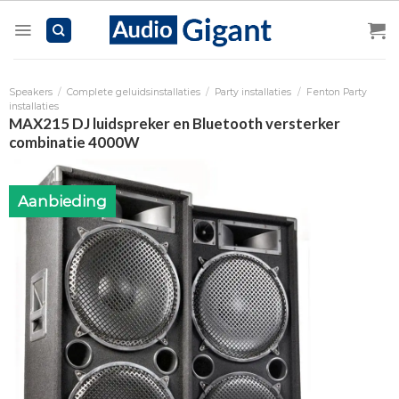
Skip
to
content
Speakers
/
Complete geluidsinstallaties
/
Party installaties
/
Fenton Party
installaties
MAX215 DJ luidspreker en Bluetooth versterker
combinatie 4000W
Aanbieding