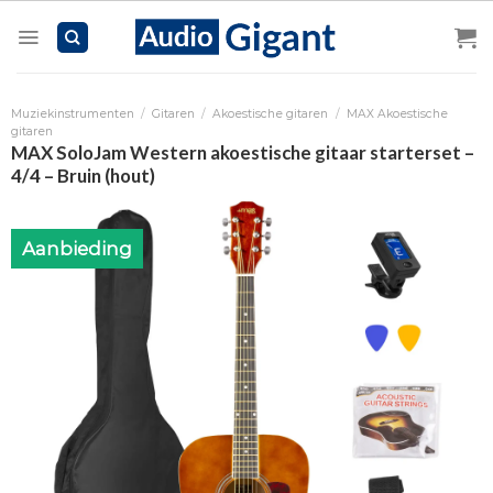
Skip
to
content
Muziekinstrumenten
/
Gitaren
/
Akoestische gitaren
/
MAX Akoestische
gitaren
MAX SoloJam Western akoestische gitaar starterset –
4/4 – Bruin (hout)
Aanbieding