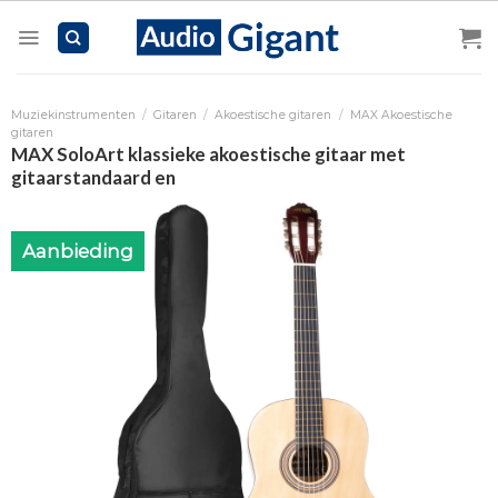
Skip
to
content
Muziekinstrumenten
/
Gitaren
/
Akoestische gitaren
/
MAX Akoestische
gitaren
MAX SoloArt klassieke akoestische gitaar met
gitaarstandaard en
Aanbieding