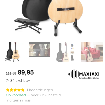
Oorspronkelijke
Huidige
89,95
111,88
prijs
prijs
74.34 excl. btw
was:
is:
€111,88.
€89,95.
1 beoordelingen
Op voorraad
— Voor 23:59 besteld,
morgen in huis