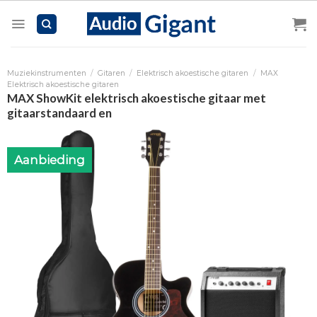
Skip
to
content
Muziekinstrumenten
/
Gitaren
/
Elektrisch akoestische gitaren
/
MAX
Elektrisch akoestische gitaren
MAX ShowKit elektrisch akoestische gitaar met
gitaarstandaard en
Aanbieding