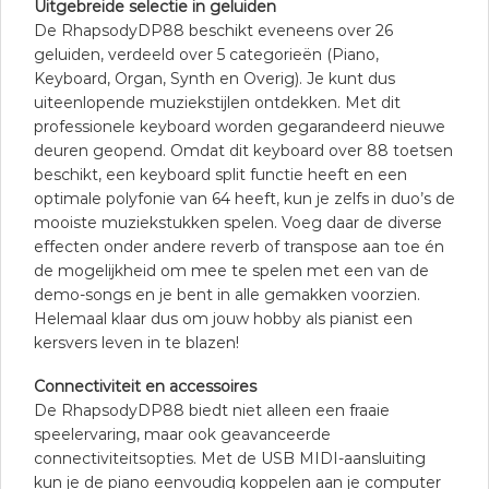
Uitgebreide selectie in geluiden
De RhapsodyDP88 beschikt eveneens over 26
geluiden, verdeeld over 5 categorieën (Piano,
Keyboard, Organ, Synth en Overig). Je kunt dus
uiteenlopende muziekstijlen ontdekken. Met dit
professionele keyboard worden gegarandeerd nieuwe
deuren geopend. Omdat dit keyboard over 88 toetsen
beschikt, een keyboard split functie heeft en een
optimale polyfonie van 64 heeft, kun je zelfs in duo’s de
mooiste muziekstukken spelen. Voeg daar de diverse
effecten onder andere reverb of transpose aan toe én
de mogelijkheid om mee te spelen met een van de
demo-songs en je bent in alle gemakken voorzien.
Helemaal klaar dus om jouw hobby als pianist een
kersvers leven in te blazen!
Connectiviteit en accessoires
De RhapsodyDP88 biedt niet alleen een fraaie
speelervaring, maar ook geavanceerde
connectiviteitsopties. Met de USB MIDI-aansluiting
kun je de piano eenvoudig koppelen aan je computer