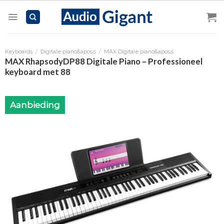
Skip
to
content
Keyboards
/
Digitale piano&apos;s
/
MAX Digitale piano&apos;s
MAX RhapsodyDP88 Digitale Piano – Professioneel
keyboard met 88
Aanbieding