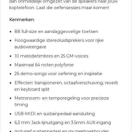
dan onmiddelijk omgezet van de speakers naar jouw
koptelefoon. Laat die oefensessies maar komen!
Kenmerken:
88 full-size en aanslaggevoelige toetsen
Hoogwaardige stereoluidsprekers voor rijke
audioweergave
10 melodietimbres en 25 GM-voices
Maximaal 64 noten polyfonie
26 demo-songs voor oefening en inspiratie
Effecten: transponeren, octaafverschuiving, reverb
en keyboard split
Metronoom- en temporegeling voor precieze
timing
USB-MIDI en sustainpedaal-aansluiting
6,3 mm Jack-lijnuitgang en 3.5mm AUX-ingang
Inclusief sustainpedaal en muziekboekhouder