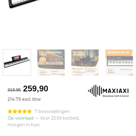
Oorspronkelijke
Huidige
259,90
319,95
prijs
prijs
214.79 excl. btw
was:
is:
€319,95.
€259,90.
7 beoordelingen
Op voorraad
— Voor 23:59 besteld,
morgen in huis