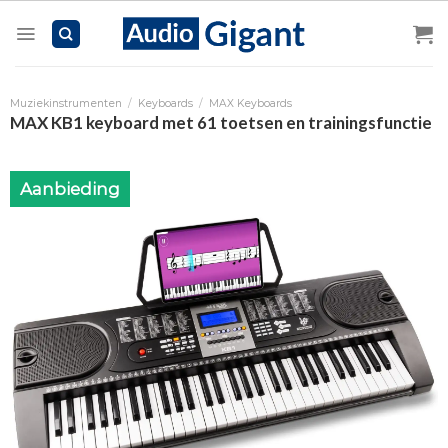
Skip
to
content
Muziekinstrumenten
/
Keyboards
/
MAX Keyboards
MAX KB1 keyboard met 61 toetsen en trainingsfunctie
Aanbieding