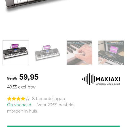
Oorspronkelijke
Huidige
59,95
99,95
prijs
prijs
49.55 excl. btw
was:
is:
€99,95.
€59,95.
8 beoordelingen
Op voorraad
— Voor 23:59 besteld,
morgen in huis