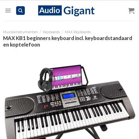
Skip
to
content
Muziekinstrumenten
/
Keyboards
/
MAX Keyboards
MAX KB1 beginners keyboard incl. keyboardstandaard
en koptelefoon