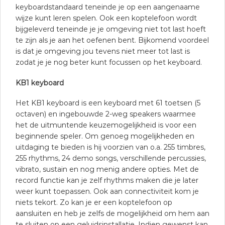
keyboardstandaard teneinde je op een aangenaame
wijze kunt leren spelen. Ook een koptelefoon wordt
bijgeleverd teneinde je je omgeving niet tot last hoeft
te zijn als je aan het oefenen bent. Bijkomend voordeel
is dat je omgeving jou tevens niet meer tot last is
zodat je je nog beter kunt focussen op het keyboard.
KB1 keyboard
Het KB1 keyboard is een keyboard met 61 toetsen (5
octaven) en ingebouwde 2-weg speakers waarmee
het de uitmuntende keuzemogelijkheid is voor een
beginnende speler. Om genoeg mogelijkheden en
uitdaging te bieden is hij voorzien van o.a. 255 timbres,
255 rhythms, 24 demo songs, verschillende percussies,
vibrato, sustain en nog menig andere opties. Met de
record functie kan je zelf rhythms maken die je later
weer kunt toepassen. Ook aan connectiviteit kom je
niets tekort. Zo kan je er een koptelefoon op
aansluiten en heb je zelfs de mogelijkheid om hem aan
te sluiten op een geluidsinstallatie. Indien gewenst kan