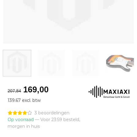
Oorspronkelijke
Huidige
169,00
207,84
prijs
prijs
139.67 excl. btw
was:
is:
€207,84.
€169,00.
3 beoordelingen
Op voorraad
— Voor 23:59 besteld,
morgen in huis