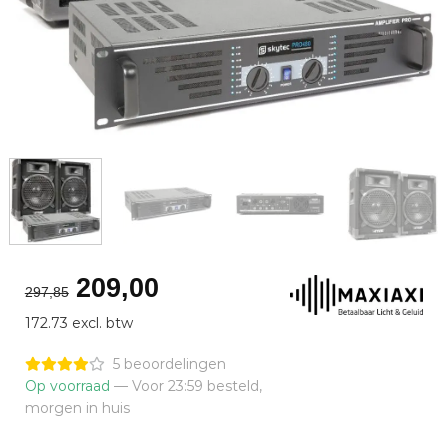
Oorspronkelijke
Huidige
209,00
297,85
prijs
prijs
172.73 excl. btw
was:
is:
€297,85.
€209,00.
5 beoordelingen
Op voorraad
— Voor 23:59 besteld,
morgen in huis