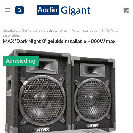
Skip
to
content
Speakers
/
Complete geluidsinstallaties
/
Party installaties
/
MAX Party
installaties
MAX 'Dark Night 8' geluidsinstallatie – 800W max.
Aanbieding