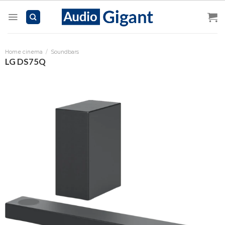
Skip
to
content
Home cinema
/
Soundbars
LG DS75Q