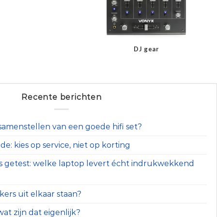
DJ gear
Recente berichten
t samenstellen van een goede hifi set?
e: kies op service, niet op korting
s getest: welke laptop levert écht indrukwekkend
ers uit elkaar staan?
at zijn dat eigenlijk?