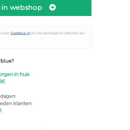
 in webshop
n naar
Coolblue.nl
om de aankoop te voltooien en
lblue?
rgen in huis
BE
 dagen
eden klanten
1