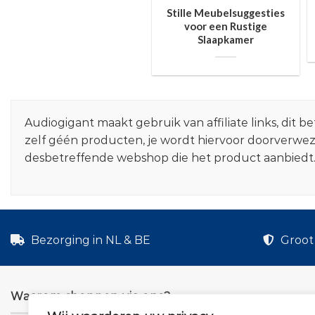
Stille Meubelsuggesties
voor een Rustige
Slaapkamer
Audiogigant maakt gebruik van affiliate links, dit
zelf géén producten, je wordt hiervoor doorverwe
desbetreffende webshop die het product aanbiedt
Bezorging in NL & BE
Groot 
Waarom shoppen via ons?