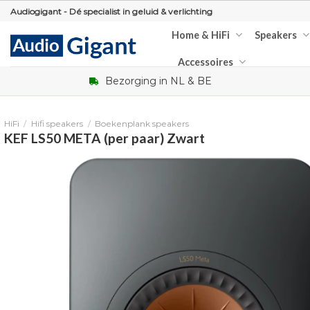
Skip
Audiogigant - Dé specialist in geluid & verlichting
to
Home & HiFi
Speakers
content
Accessoires
Bezorging in NL & BE
HiFi
/
Hifi speakers
/
Boekenplank speakers
KEF LS50 META (per paar) Zwart