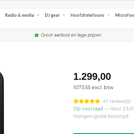
Radio & media
DJ gear
Hoofdtelefoons
Microfo
Groot aanbod en lage prijzen
1.299,00
1073.55 excl. btw
41 review(s)
Op voorraad
— Voor 23.59
morgen gratis bezorgd