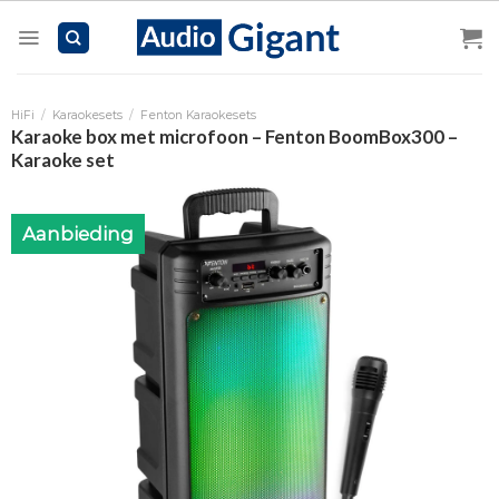
Skip
to
content
HiFi
/
Karaokesets
/
Fenton Karaokesets
Karaoke box met microfoon – Fenton BoomBox300 –
Karaoke set
Aanbieding