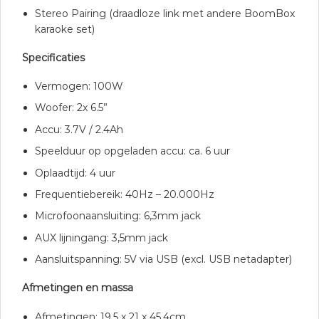
Stereo Pairing (draadloze link met andere BoomBox
karaoke set)
Specificaties
Vermogen: 100W
Woofer: 2x 6.5”
Accu: 3.7V / 2.4Ah
Speelduur op opgeladen accu: ca. 6 uur
Oplaadtijd: 4 uur
Frequentiebereik: 40Hz – 20.000Hz
Microfoonaansluiting: 6,3mm jack
AUX lijningang: 3,5mm jack
Aansluitspanning: 5V via USB (excl. USB netadapter)
Afmetingen en massa
Afmetingen: 19.5 x 21 x 45.4cm