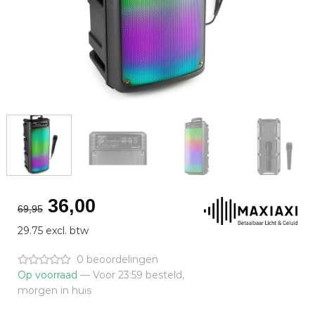
Oorspronkelijke
Huidige
36,00
69,95
prijs
prijs
29.75 excl. btw
was:
is:
€69,95.
€36,00.
0 beoordelingen
Op voorraad
— Voor 23:59 besteld,
morgen in huis