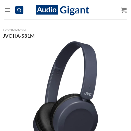
Skip
to
content
Hoofdtelefoons
JVC HA-S31M