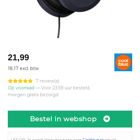
21,99
18.17 excl. btw
7 review(s)
Op voorraad
— Voor 23.59 uur besteld,
morgen gratis bezorgd
Bestel in webshop
LET OP: Je wordt doorverwezen naar
Coolblue.nl
om de