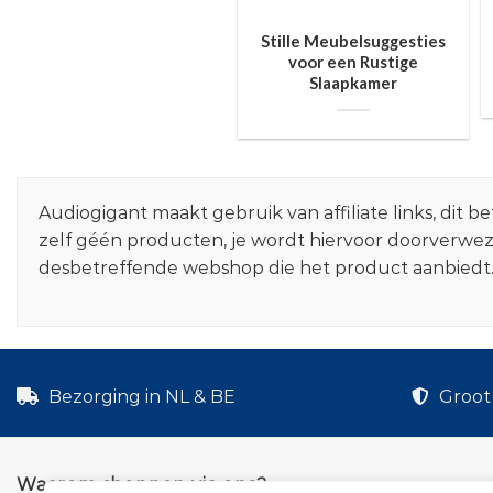
Stille Meubelsuggesties
voor een Rustige
Slaapkamer
Audiogigant maakt gebruik van affiliate links, dit
zelf géén producten, je wordt hiervoor doorverwe
desbetreffende webshop die het product aanbiedt
Bezorging in NL & BE
Groot 
Waarom shoppen via ons?