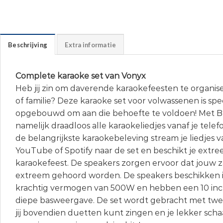
Beschrijving
Extra informatie
Complete karaoke set van Vonyx
Heb jij zin om daverende karaokefeesten te organis
of familie? Deze karaoke set voor volwassenen is sp
opgebouwd om aan die behoefte te voldoen! Met B
namelijk draadloos alle karaokeliedjes vanaf je telef
de belangrijkste karaokebeleving stream je liedjes
YouTube of Spotify naar de set en beschikt je extre
karaokefeest. De speakers zorgen ervoor dat jouw
extreem gehoord worden. De speakers beschikken 
krachtig vermogen van 500W en hebben een 10 inc
diepe basweergave. De set wordt gebracht met twe
jij bovendien duetten kunt zingen en je lekker sch