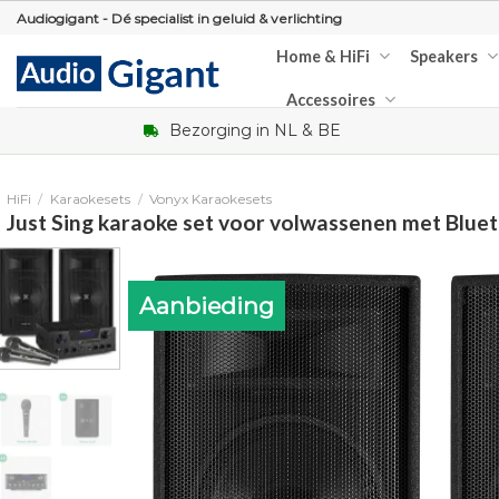
Skip
Audiogigant - Dé specialist in geluid & verlichting
to
Home & HiFi
Speakers
content
Accessoires
Bezorging in NL & BE
HiFi
/
Karaokesets
/
Vonyx Karaokesets
Just Sing karaoke set voor volwassenen met Blue
Aanbieding