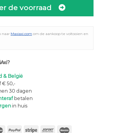
er de voorraad
n naar
Maxiaxi.com
om de aankoop te voltooien en
Axi?
 & België
 € 50,-
nen 30 dagen
hteraf
betalen
rgen
in huis