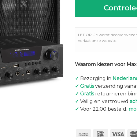
Controle
LET OP: Je wordt doorverweze
verlaat onze website.
Waarom kiezen voor Maxi
✓
Bezorging in
Nederland
✓
Gratis
verzending vanaf
✓
Gratis
retourneren bin
✓
Veilig en vertrouwd
ac
✓
Voor 22:00 besteld,
mo