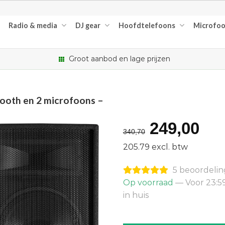
Radio & media
DJ gear
Hoofdtelefoons
Microfo
Groot aanbod en lage prijzen
tooth en 2 microfoons –
Oorspron
Hu
249,00
340,70
prijs
pri
205.79 excl. btw
was:
is:
5 beoordeli
€340,70.
€2
Op voorraad
— Voor 23:5
in huis