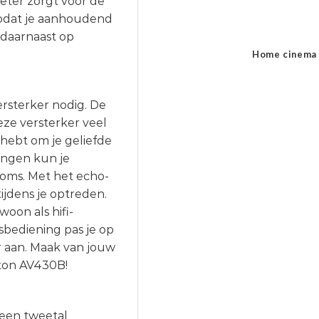
eter zorgt voor de
zodat je aanhoudend
 daarnaast op
Home cinema
rsterker nodig. De
ze versterker veel
 hebt om je geliefde
angen kun je
soms. Met het echo-
ijdens je optreden.
oon als hifi-
dsbediening pas je op
 aan. Maak van jouw
ton AV430B!
 een tweetal