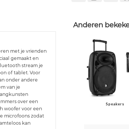
Anderen bekeke
eren met je vrienden
eciaal gemaakt en
luetooth stream je
oon of tablet. Voor
 van onder andere
em van je
 zangkunsten
immers over een
Speakers
h woofer voor een
e microfoons zodat
aamteloos kan