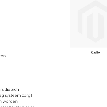
Radio
ren
s die zich
eg systeem zorgt
en worden