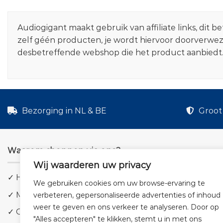
Audiogigant maakt gebruik van affiliate links, dit
zelf géén producten, je wordt hiervoor doorverwe
desbetreffende webshop die het product aanbiedt
Bezorging in NL & BE
Groot 
Waarom shoppen via ons?
Wij waarderen uw privacy
✓ Hoge kwaliteit geluid
We gebruiken cookies om uw browse-ervaring te
✓ Meer dan 5.000 producten
verbeteren, gepersonaliseerde advertenties of inhoud
weer te geven en ons verkeer te analyseren. Door op
✓ Groot aanbod en lage prijzen
"Alles accepteren" te klikken, stemt u in met ons