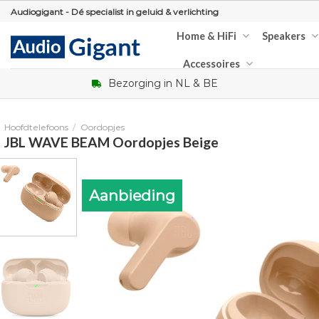
Skip
Audiogigant - Dé specialist in geluid & verlichting
to
Home & HiFi
Speakers
content
Accessoires
Bezorging in NL & BE
Hoofdtelefoons
/
Oordopjes
JBL WAVE BEAM Oordopjes Beige
Aanbieding