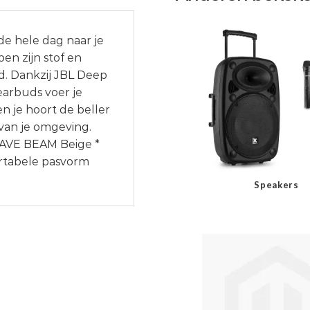
e hele dag naar je
en zijn stof en
d. Dankzij JBL Deep
 earbuds voer je
n je hoort de beller
 van je omgeving.
 WAVE BEAM Beige *
ortabele pasvorm
Speakers