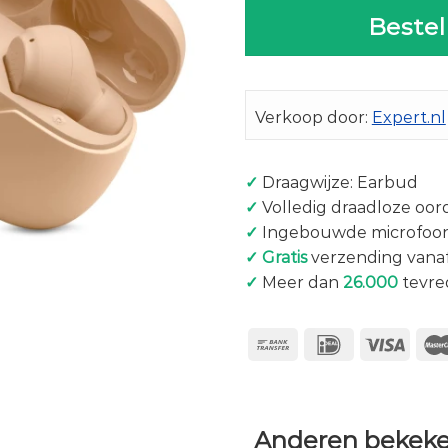
Bestel
Verkoop door:
Expert.nl
✓
Draagwijze: Earbud
✓
Volledig draadloze oor
✓
Ingebouwde microfoo
✓
Gratis
verzending vanaf
✓
Meer dan
26.000
tevre
Anderen bekeke