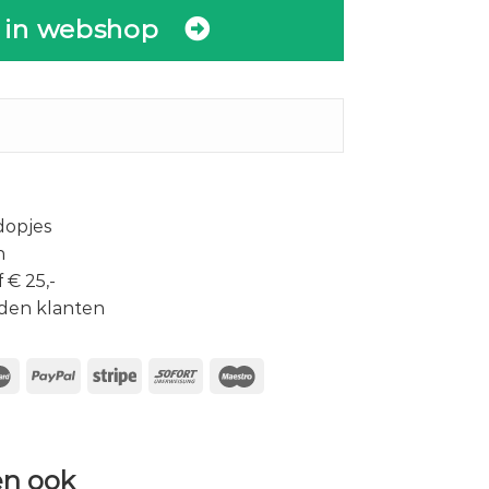
 in webshop
dopjes
n
 € 25,-
den klanten
n ook