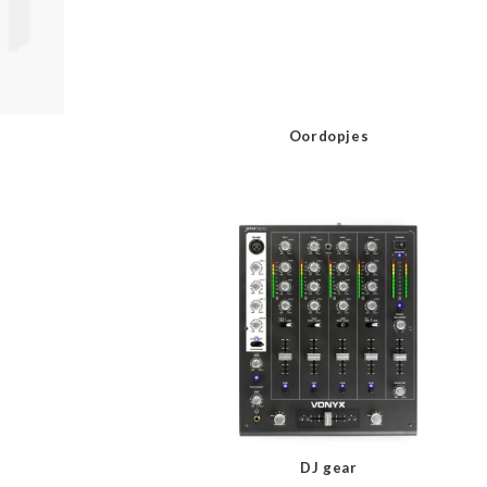
Oordopjes
DJ gear