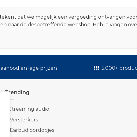
 betekent dat we mogelijk een vergoeding ontvangen voo
zen naar de desbetreffende webshop. Heb je vragen ov
.
aanbod en lage prijzen
5.000+ produ
Trending
1.
Streaming audio
2.
Versterkers
3.
Earbud oordopjes