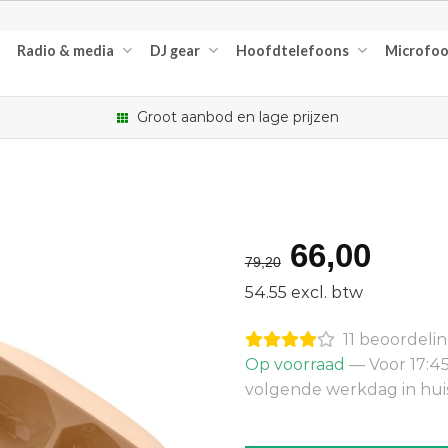
Radio & media
DJ gear
Hoofdtelefoons
Microfo
Groot aanbod en lage prijzen
Oorspron
Huid
66,00
79,20
prijs
prijs
54.55 excl. btw
was:
is:
11 beoordeli
€79,20.
€66,
Op voorraad
— Voor 17:45
volgende werkdag in hui