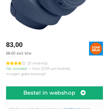
83,00
68.60 excl. btw
23 review(s)
Op voorraad
— Voor 23.59 uur besteld,
morgen gratis bezorgd
Bestel in webshop
LET OP: Je wordt doorverwezen naar
Coolblue.nl
om de