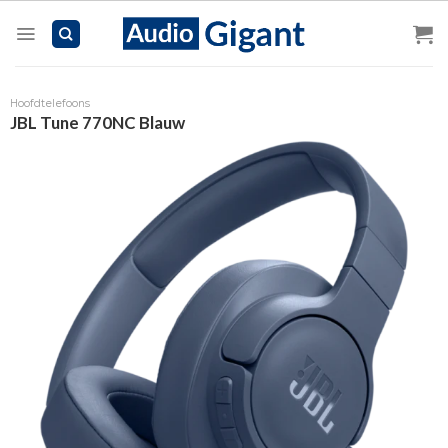
Skip
to
content
Hoofdtelefoons
JBL Tune 770NC Blauw