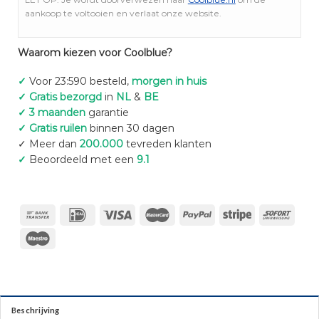
aankoop te voltooien en verlaat onze website.
Waarom kiezen voor Coolblue?
✓
Voor 23:590 besteld,
morgen in huis
✓ Gratis bezorgd
in
NL
&
BE
✓ 3 maanden
garantie
✓ Gratis ruilen
binnen 30 dagen
✓ Meer dan
200.000
tevreden klanten
✓
Beoordeeld met een
9.1
Beschrijving