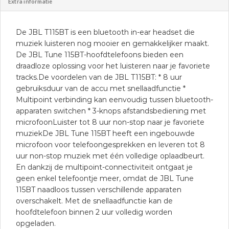
Extra informatie
De JBL T115BT is een bluetooth in-ear headset die
muziek luisteren nog mooier en gemakkelijker maakt.
De JBL Tune 115BT-hoofdtelefoons bieden een
draadloze oplossing voor het luisteren naar je favoriete
tracks.De voordelen van de JBL T115BT: * 8 uur
gebruiksduur van de accu met snellaadfunctie *
Multipoint verbinding kan eenvoudig tussen bluetooth-
apparaten switchen * 3-knops afstandsbediening met
microfoonLuister tot 8 uur non-stop naar je favoriete
muziekDe JBL Tune 115BT heeft een ingebouwde
microfoon voor telefoongesprekken en leveren tot 8
uur non-stop muziek met één volledige oplaadbeurt.
En dankzij de multipoint-connectiviteit ontgaat je
geen enkel telefoontje meer, omdat de JBL Tune
115BT naadloos tussen verschillende apparaten
overschakelt. Met de snellaadfunctie kan de
hoofdtelefoon binnen 2 uur volledig worden
opgeladen.