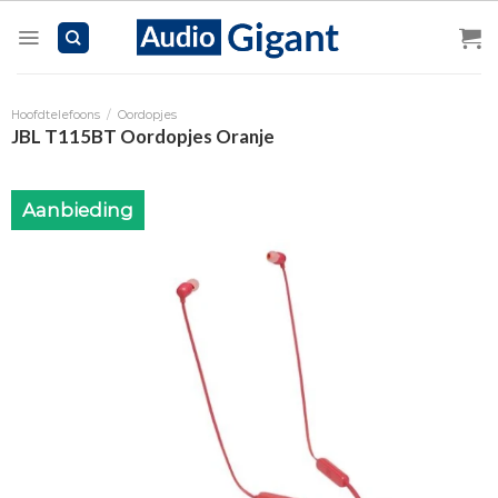
Skip
to
content
Hoofdtelefoons
/
Oordopjes
JBL T115BT Oordopjes Oranje
Aanbieding