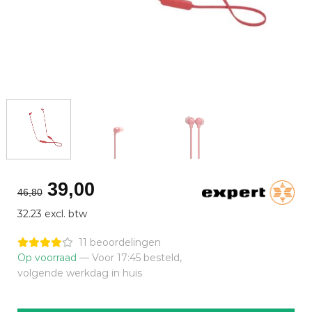
Oorspronkelijke
Huidige
39,00
46,80
prijs
prijs
32.23 excl. btw
was:
is:
€46,80.
€39,00.
11 beoordelingen
Op voorraad
— Voor 17:45 besteld,
volgende werkdag in huis