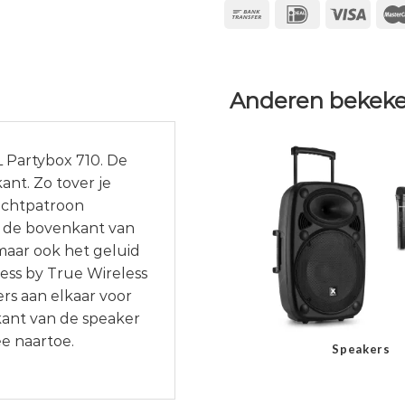
Anderen bekeke
L Partybox 710. De
ant. Zo tover je
ichtpatroon
n de bovenkant van
 maar ook het geluid
ess by True Wireless
rs aan elkaar voor
kant van de speaker
e naartoe.
Speakers