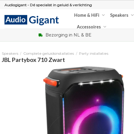
Skip
Audiogigant - Dé specialist in geluid & verlichting
to
Home & HiFi
Speakers
content
Accessoires
Bezorging in NL & BE
Speakers
/
Complete geluidsinstallaties
/
Party installaties
JBL Partybox 710 Zwart