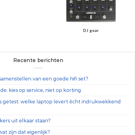
DJ gear
Recente berichten
t samenstellen van een goede hifi set?
e: kies op service, niet op korting
s getest: welke laptop levert écht indrukwekkend
ers uit elkaar staan?
at zijn dat eigenlijk?