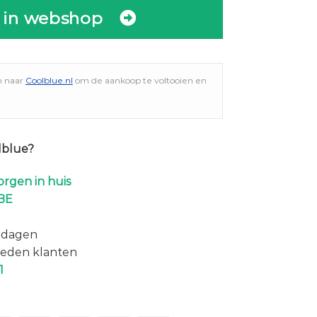
 in webshop
n naar
Coolblue.nl
om de aankoop te voltooien en
lblue?
rgen in huis
BE
 dagen
eden klanten
1