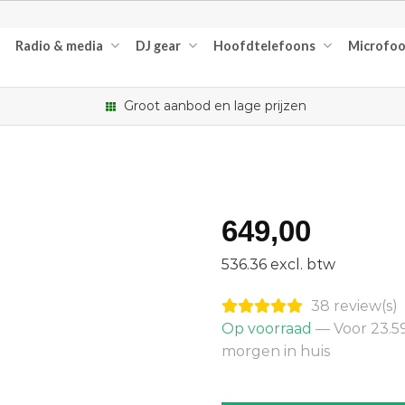
Radio & media
DJ gear
Hoofdtelefoons
Microfo
Groot aanbod en lage prijzen
649,00
536.36 excl. btw
38 review(s)
Op voorraad
— Voor 23.59
morgen in huis