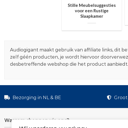
Stille Meubelsuggesties
voor een Rustige
Slaapkamer
Audiogigant maakt gebruik van affiliate links, dit
zelf géén producten, je wordt hiervoor doorverwe
desbetreffende webshop die het product aanbiedt
Bezorging in NL & BE
Groot 
Waarom shoppen via ons?