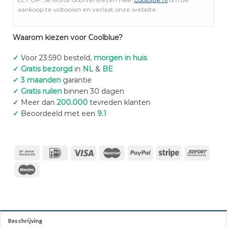
aankoop te voltooien en verlaat onze website.
Waarom kiezen voor Coolblue?
✓
Voor 23:590 besteld,
morgen in huis
✓ Gratis bezorgd
in
NL
&
BE
✓ 3 maanden
garantie
✓ Gratis ruilen
binnen 30 dagen
✓ Meer dan
200.000
tevreden klanten
✓
Beoordeeld met een
9.1
Beschrijving