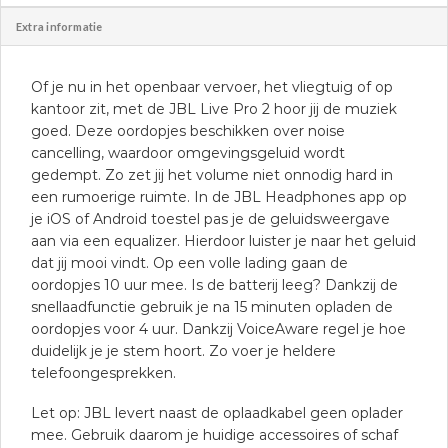
Extra informatie
Of je nu in het openbaar vervoer, het vliegtuig of op
kantoor zit, met de JBL Live Pro 2 hoor jij de muziek
goed. Deze oordopjes beschikken over noise
cancelling, waardoor omgevingsgeluid wordt
gedempt. Zo zet jij het volume niet onnodig hard in
een rumoerige ruimte. In de JBL Headphones app op
je iOS of Android toestel pas je de geluidsweergave
aan via een equalizer. Hierdoor luister je naar het geluid
dat jij mooi vindt. Op een volle lading gaan de
oordopjes 10 uur mee. Is de batterij leeg? Dankzij de
snellaadfunctie gebruik je na 15 minuten opladen de
oordopjes voor 4 uur. Dankzij VoiceAware regel je hoe
duidelijk je je stem hoort. Zo voer je heldere
telefoongesprekken.
Let op: JBL levert naast de oplaadkabel geen oplader
mee. Gebruik daarom je huidige accessoires of schaf