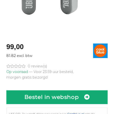
99,00
81.82 excl. btw
0 review(s)
Op voorraad
— Voor 23.59 uur besteld,
morgen gratis bezorgd
Bestel in webshop
LET OP: Je wordt doorverwezen naar
Coolblue.nl
om de