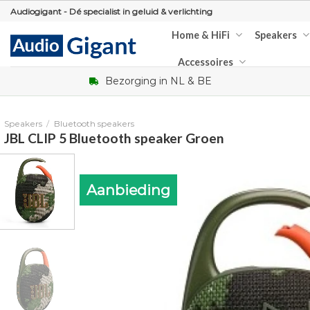
Skip
Audiogigant - Dé specialist in geluid & verlichting
to
Home & HiFi
Speakers
content
Accessoires
Bezorging in NL & BE
Speakers
/
Bluetooth speakers
JBL CLIP 5 Bluetooth speaker Groen
Aanbieding