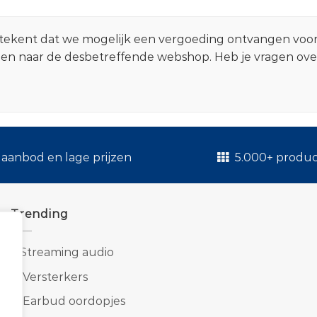
 betekent dat we mogelijk een vergoeding ontvangen voo
zen naar de desbetreffende webshop. Heb je vragen ov
.
aanbod en lage prijzen
5.000+ produ
Trending
1.
Streaming audio
2.
Versterkers
3.
Earbud oordopjes