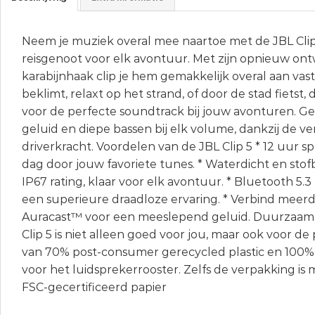
Neem je muziek overal mee naartoe met de JBL Clip
reisgenoot voor elk avontuur. Met zijn opnieuw on
karabijnhaak clip je hem gemakkelijk overal aan vast
beklimt, relaxt op het strand, of door de stad fietst, 
voor de perfecte soundtrack bij jouw avonturen. Ge
geluid en diepe bassen bij elk volume, dankzij de v
driverkracht. Voordelen van de JBL Clip 5 * 12 uur sp
dag door jouw favoriete tunes. * Waterdicht en sto
IP67 rating, klaar voor elk avontuur. * Bluetooth 5.
een superieure draadloze ervaring. * Verbind meer
Auracast™ voor een meeslepend geluid. Duurzaa
Clip 5 is niet alleen goed voor jou, maar ook voor d
van 70% post-consumer gerecycled plastic en 100%
voor het luidsprekerrooster. Zelfs de verpakking is m
FSC-gecertificeerd papier