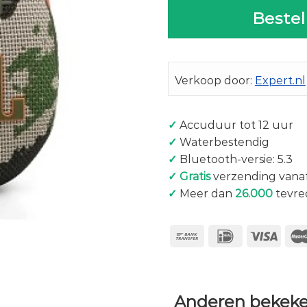
Bestel
Verkoop door:
Expert.nl
✓
Accuduur tot 12 uur
✓
Waterbestendig
✓
Bluetooth-versie: 5.3
✓
Gratis
verzending vanaf
✓
Meer dan
26.000
tevre
Anderen bekeke