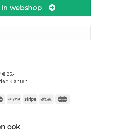
 in webshop
 € 25,-
den klanten
n ook