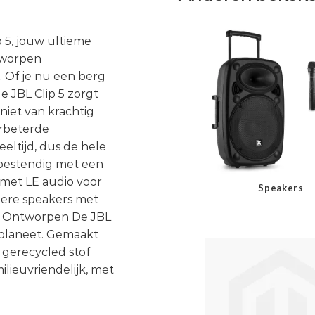
 5, jouw ultieme
tworpen
. Of je nu een berg
de JBL Clip 5 zorgt
niet van krachtig
erbeterde
eeltijd, dus de hele
fbestendig met een
3 met LE audio voor
Speakers
dere speakers met
m Ontworpen De JBL
e planeet. Gemaakt
 gerecycled stof
ilieuvriendelijk, met