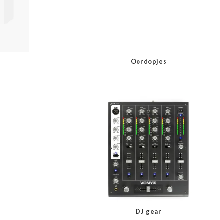
Oordopjes
DJ gear