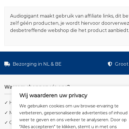
Audiogigant maakt gebruik van affiliate links, dit
zelf géén producten, je wordt hiervoor doorverwe
desbetreffende webshop die het product aanbiedt
Bezorging in NL & BE
Groot 
Waarom shoppen via ons?
Wij waarderen uw privacy
✓ Hoge kwaliteit geluid
We gebruiken cookies om uw browse-ervaring te
✓ Meer dan 5.000 producten
verbeteren, gepersonaliseerde advertenties of inhoud
weer te geven en ons verkeer te analyseren. Door op
✓ Groot aanbod en lage prijzen
"Alles accepteren" te klikken, stemt u in met ons