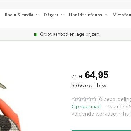
Radio & media
DJ gear
Hoofdtelefoons
Microfo
Groot aanbod en lage prijzen
Oorspron
Huid
64,95
77,94
prijs
prijs
53.68 excl. btw
was:
is:
0 beoordelin
€77,94.
€64,
Op voorraad
— Voor 17:45
volgende werkdag in hui