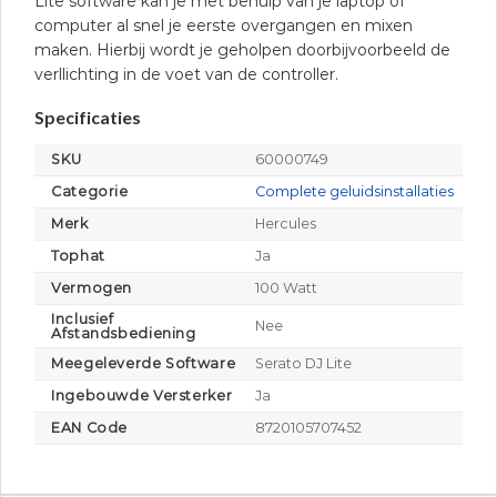
Lite software kan je met behulp van je laptop of
computer al snel je eerste overgangen en mixen
maken. Hierbij wordt je geholpen doorbijvoorbeeld de
verllichting in de voet van de controller.
Specificaties
SKU
60000749
Categorie
Complete geluidsinstallaties
Merk
Hercules
Tophat
Ja
Vermogen
100 Watt
Inclusief
Nee
Afstandsbediening
Meegeleverde Software
Serato DJ Lite
Ingebouwde Versterker
Ja
EAN Code
8720105707452