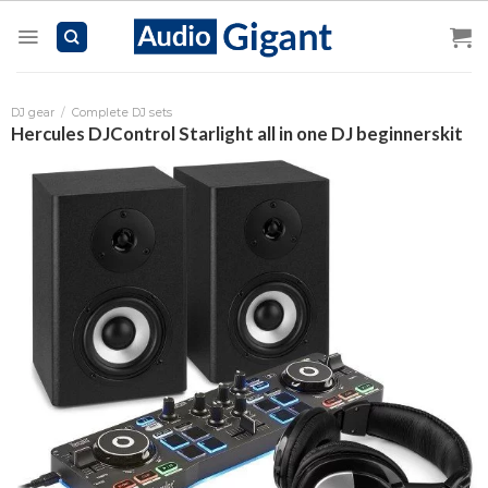
Skip
to
content
DJ gear
/
Complete DJ sets
Hercules DJControl Starlight all in one DJ beginnerskit