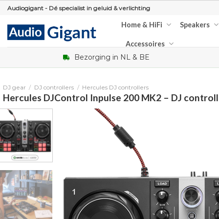
Skip
Audiogigant - Dé specialist in geluid & verlichting
to
Home & HiFi
Speakers
content
Accessoires
Bezorging in NL & BE
DJ gear
/
DJ controllers
/
Hercules DJ controllers
Hercules DJControl Inpulse 200 MK2 – DJ controll