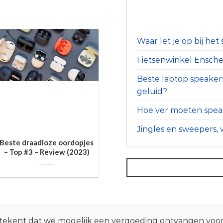
Waar let je op bij he
Fietsenwinkel Ensched
Beste laptop speaker
geluid?
Hoe ver moeten speak
Jingles en sweepers, w
Beste draadloze oordopjes
– Top #3 – Review (2023)
 betekent dat we mogelijk een vergoeding ontvangen voo