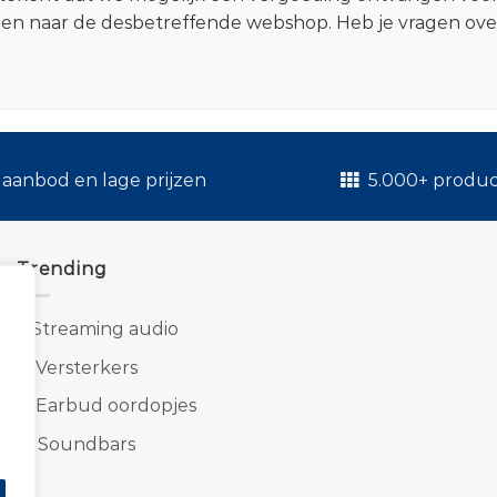
zen naar de desbetreffende webshop. Heb je vragen ov
.
aanbod en lage prijzen
5.000+ produ
Trending
1.
Streaming audio
2.
Versterkers
3.
Earbud oordopjes
4.
Soundbars