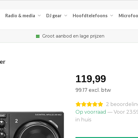
Radio & media
DJ gear
Hoofdtelefoons
Microfo
Groot aanbod en lage prijzen
er
119,99
99.17 excl. btw
2 beoordeli
Op voorraad
— Voor 23:5
in huis