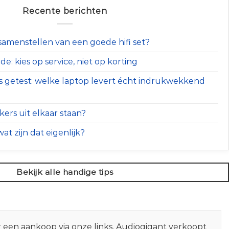
Recente berichten
t samenstellen van een goede hifi set?
e: kies op service, niet op korting
s getest: welke laptop levert écht indrukwekkend
ers uit elkaar staan?
at zijn dat eigenlijk?
Bekijk alle handige tips
r een aankoop via onze links. Audiogigant verkoopt