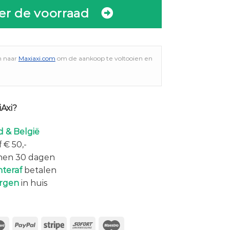
er de voorraad
n naar
Maxiaxi.com
om de aankoop te voltooien en
Axi?
 & België
 € 50,-
nen 30 dagen
hteraf
betalen
rgen
in huis