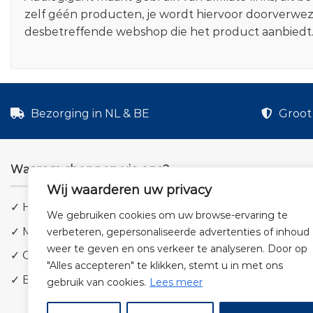
zelf géén producten, je wordt hiervoor doorverwe
desbetreffende webshop die het product aanbiedt
Bezorging in NL & BE
Groot 
Waarom shoppen via ons?
Wij waarderen uw privacy
✓ Hoge kwaliteit geluid
We gebruiken cookies om uw browse-ervaring te
✓ Meer dan 5.000 producten
verbeteren, gepersonaliseerde advertenties of inhoud
weer te geven en ons verkeer te analyseren. Door op
✓ Groot aanbod en lage prijzen
"Alles accepteren" te klikken, stemt u in met ons
✓ Bezorging in NL & BE
gebruik van cookies.
Lees meer