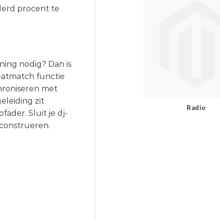
derd procent te
ning nodig? Dan is
eatmatch functie
chroniseren met
leiding zit
Radio
der. Sluit je dj-
 construeren.