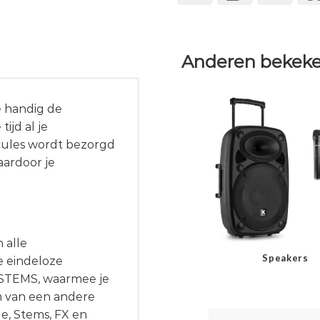
Anderen bekeke
e handig de
ijd al je
cules wordt bezorgd
aardoor je
 alle
Speakers
e eindeloze
 STEMS, waarmee je
m van een andere
e, Stems, FX en