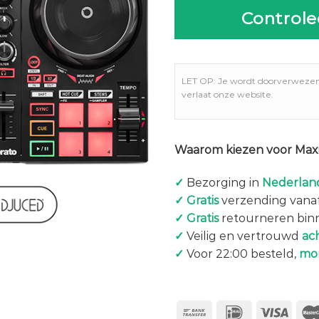
Controle
LET OP: Je wordt doorverweze
verlaat onze website.
Waarom kiezen voor Maxi
✓
Bezorging in
Nederland
✓
Gratis
verzending vanaf
✓
Gratis
retourneren bin
✓
Veilig en vertrouwd
ac
✓
Voor 22:00 besteld,
mo