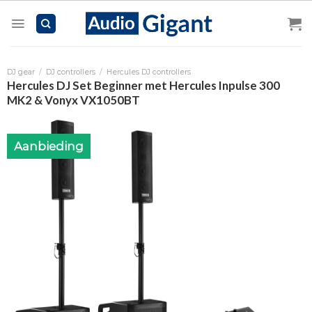
Skip
to
content
DJ gear
/
DJ controllers
/
Hercules DJ controllers
Hercules DJ Set Beginner met Hercules Inpulse 300
MK2 & Vonyx VX1050BT
Aanbieding