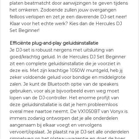
platen beatmatcht door aanwijzingen te geven tijdens
het omkeren. Zodoende zullen jouw overgangen
feilloos verlopen en zet je een daverende DJ-set neer!
Klaar voor het echte werk? Kies dan de Hercules DJ
Set Beginner!
Efficiënte plug-and-play geluidsinstallatie
Je DJ-set is robuust nergens met uitsluiting van
goed/krachtig geluid. In de Hercules DJ Set Beginner
zit een complete geluidsinstallatie die je voorziet in
deze eis. Met zijn krachtige 1050W muntgeld, heb jij
zeker voldoende geluid voor bondige en middelgrote
zalen. Je kunt de Bluetooth optie van de speakers
gebruiken, voor als je bijvoorbeeld even weg moet
lopen van de DJ-controller. Het enorme profijt van
deze geluidsinstallatie is dat je hem probleemloos
overal mee naartoe neemt. De VX1050BT van Vonyx is
immers zodanig ontworpen dat je alle onderdelen
aangenaam bij elkaar voegt en vervolgens
vervoert/opslaat. Je plaatst na je DJ-set alle onderdelen
simpelweg op het plateau-wagentje en doet de hoes