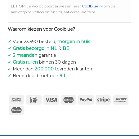
LET OP: Je wordt doorverwezen naar
Coolblue.nl
om de
aankoop te voltooien en verlaat onze website.
Waarom kiezen voor Coolblue?
✓
Voor 23:590 besteld,
morgen in huis
✓ Gratis bezorgd
in
NL
&
BE
✓ 3 maanden
garantie
✓ Gratis ruilen
binnen 30 dagen
✓ Meer dan
200.000
tevreden klanten
✓
Beoordeeld met een
9.1