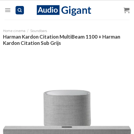
Skip
to
content
Home cinema
/
Soundbars
Harman Kardon Citation MultiBeam 1100 + Harman
Kardon Citation Sub Grijs