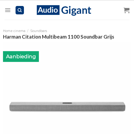
Skip
to
content
Home cinema
/
Soundbars
Harman Citation Multibeam 1100 Soundbar Grijs
Aanbieding