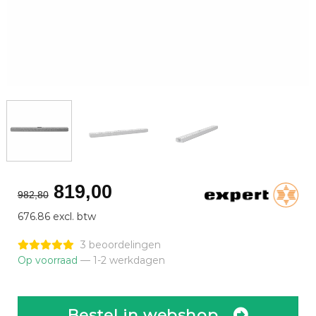
Oorspronkelijke
Huidige
819,00
982,80
prijs
prijs
676.86 excl. btw
was:
is:
€982,80.
€819,00.
3 beoordelingen
Op voorraad
— 1-2 werkdagen
Bestel in webshop