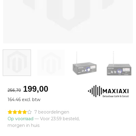
Oorspronkelijke
Huidige
199,00
256,70
prijs
prijs
164.46 excl. btw
was:
is:
€256,70.
€199,00.
7 beoordelingen
Op voorraad
— Voor 23:59 besteld,
morgen in huis