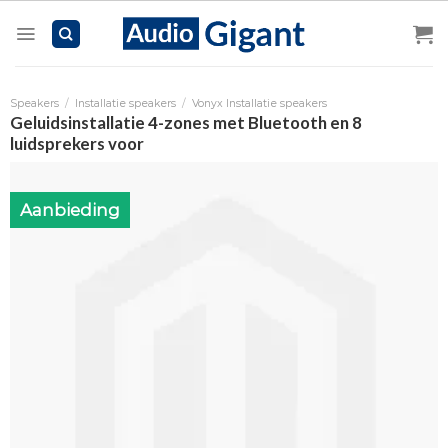
Skip
to
content
Speakers
/
Installatie speakers
/
Vonyx Installatie speakers
Geluidsinstallatie 4-zones met Bluetooth en 8
luidsprekers voor
Aanbieding