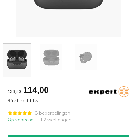
Oorspronkelijke
Huidige
114,00
136,80
prijs
prijs
94.21 excl. btw
was:
is:
€136,80.
€114,00.
8 beoordelingen
Op voorraad
— 1-2 werkdagen