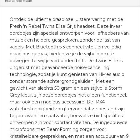
Extra informatie
Ontdek de ultieme draadloze luisterervaring met de
Fresh 'n Rebel Twins Elite Grijs headset. Deze in-ear
oordopjes zijn speciaal ontworpen voor liefhebbers van
muziek en heldere gesprekken, zonder de last van
kabels. Met Bluetooth 5.3 connectiviteit en volledig
draadloos gemak, bieden ze je de vrijheid om te
bewegen terwijl je verbonden blijft. De Twins Elite is
uitgerust met geavanceerde noise-cancelling
technologie, zodat je kunt genieten van Hi-res audio
zonder storende achtergrondgeluiden. Met een
gewicht van slechts 50 gram en een stijlvolle Storm
Grey kleur, zijn deze oordopjes niet alleen functioneel,
maar ook een modieus accessoire. De IPX4
waterbestendigheid zorgt ervoor dat ze bestand zijn
tegen zweet en spatwater, hoewel ze niet specifiek
ontworpen zijn voor sportactiviteiten. De ingebouwde
microfoons met BeamForming zorgen voor
kristalheldere gesprekken, en met een accuduur van 9