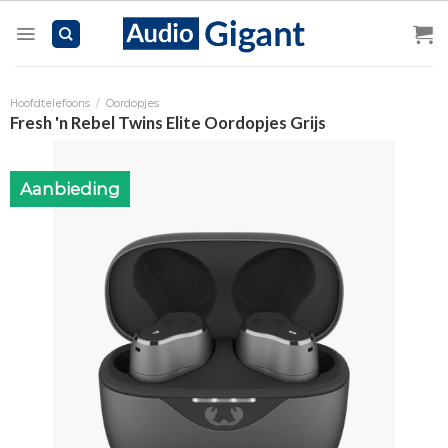
Skip
to
content
Hoofdtelefoons
/
Oordopjes
Fresh 'n Rebel Twins Elite Oordopjes Grijs
Aanbieding