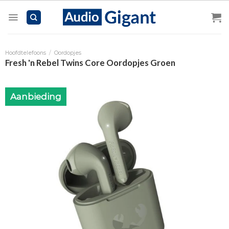
Skip
to
content
Hoofdtelefoons
/
Oordopjes
Fresh 'n Rebel Twins Core Oordopjes Groen
Aanbieding