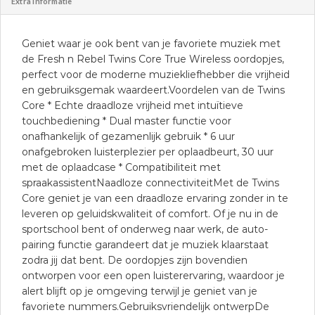
Extra informatie
Geniet waar je ook bent van je favoriete muziek met
de Fresh n Rebel Twins Core True Wireless oordopjes,
perfect voor de moderne muziekliefhebber die vrijheid
en gebruiksgemak waardeert.Voordelen van de Twins
Core * Echte draadloze vrijheid met intuïtieve
touchbediening * Dual master functie voor
onafhankelijk of gezamenlijk gebruik * 6 uur
onafgebroken luisterplezier per oplaadbeurt, 30 uur
met de oplaadcase * Compatibiliteit met
spraakassistentNaadloze connectiviteitMet de Twins
Core geniet je van een draadloze ervaring zonder in te
leveren op geluidskwaliteit of comfort. Of je nu in de
sportschool bent of onderweg naar werk, de auto-
pairing functie garandeert dat je muziek klaarstaat
zodra jij dat bent. De oordopjes zijn bovendien
ontworpen voor een open luisterervaring, waardoor je
alert blijft op je omgeving terwijl je geniet van je
favoriete nummers.Gebruiksvriendelijk ontwerpDe