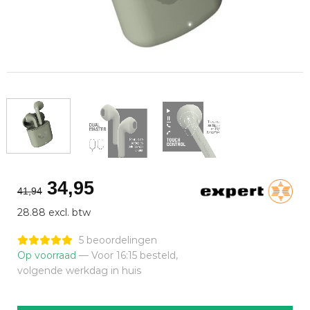
Oorspronkelijke
Huidige
34,95
41,94
prijs
prijs
28.88 excl. btw
was:
is:
€41,94.
€34,95.
5 beoordelingen
Op voorraad
— Voor 16:15 besteld,
volgende werkdag in huis