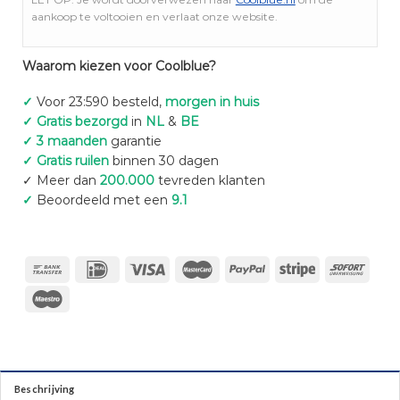
aankoop te voltooien en verlaat onze website.
Waarom kiezen voor Coolblue?
✓
Voor 23:590 besteld,
morgen in huis
✓ Gratis bezorgd
in
NL
&
BE
✓ 3 maanden
garantie
✓ Gratis ruilen
binnen 30 dagen
✓ Meer dan
200.000
tevreden klanten
✓
Beoordeeld met een
9.1
Beschrijving