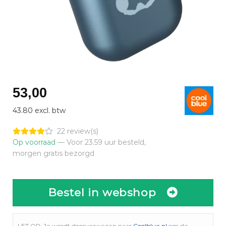
53,00
43.80 excl. btw
22 review(s)
Op voorraad
— Voor 23.59 uur besteld,
morgen gratis bezorgd
Bestel in webshop
LET OP: Je wordt doorverwezen naar
Coolblue.nl
om de