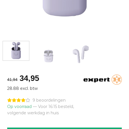
Oorspronkelijke
Huidige
34,95
41,94
prijs
prijs
28.88 excl. btw
was:
is:
€41,94.
€34,95.
9 beoordelingen
Op voorraad
— Voor 16:15 besteld,
volgende werkdag in huis