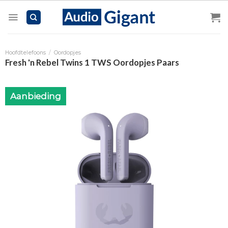
Skip
to
content
Hoofdtelefoons
/
Oordopjes
Fresh 'n Rebel Twins 1 TWS Oordopjes Paars
Aanbieding