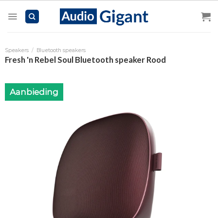
Skip
to
content
Speakers
/
Bluetooth speakers
Fresh 'n Rebel Soul Bluetooth speaker Rood
Aanbieding