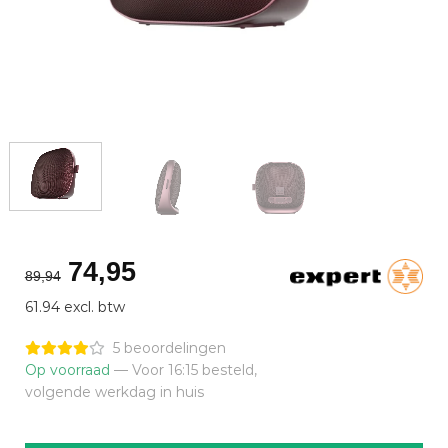
Oorspronkelijke
Huidige
74,95
89,94
prijs
prijs
61.94 excl. btw
was:
is:
€89,94.
€74,95.
5 beoordelingen
Op voorraad
— Voor 16:15 besteld,
volgende werkdag in huis