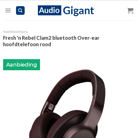
Skip
to
content
Hoofdtelefoons
Fresh 'n Rebel Clam2 bluetooth Over-ear
hoofdtelefoon rood
Aanbieding