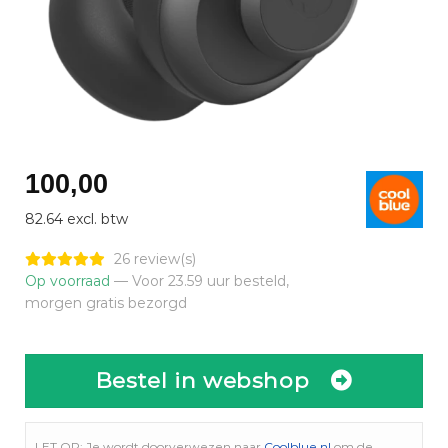
100,00
82.64 excl. btw
26 review(s)
Op voorraad
— Voor 23.59 uur besteld,
morgen gratis bezorgd
Bestel in webshop
LET OP: Je wordt doorverwezen naar
Coolblue.nl
om de