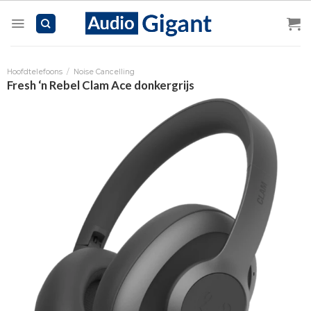
Skip
to
content
Hoofdtelefoons
/
Noise Cancelling
Fresh ‘n Rebel Clam Ace donkergrijs