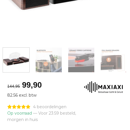
Oorspronkelijke
Huidige
99,90
144,95
prijs
prijs
82.56 excl. btw
was:
is:
€144,95.
€99,90.
4 beoordelingen
Op voorraad
— Voor 23:59 besteld,
morgen in huis